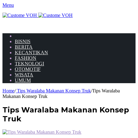
Menu
HOME
BISNIS
BERITA
KECANTIKAN
FASHION
TEKNOLOGI
OTOMOTIF
WISATA
UMUM
Home
/
Tips Waralaba Makanan Konsep Truk
/
Tips Waralaba
Makanan Konsep Truk
Tips Waralaba Makanan Konsep
Truk