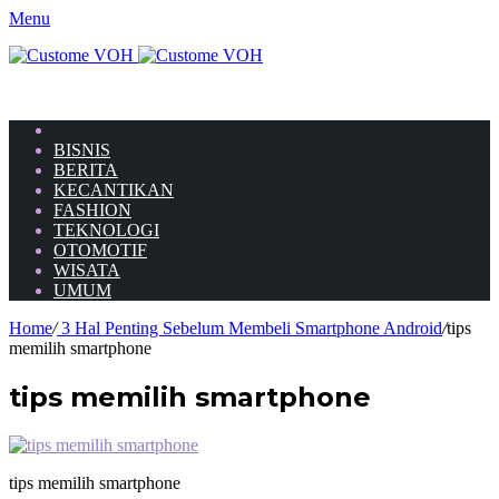
Menu
HOME
BISNIS
BERITA
KECANTIKAN
FASHION
TEKNOLOGI
OTOMOTIF
WISATA
UMUM
Home
/
3 Hal Penting Sebelum Membeli Smartphone Android
/
tips
memilih smartphone
tips memilih smartphone
tips memilih smartphone