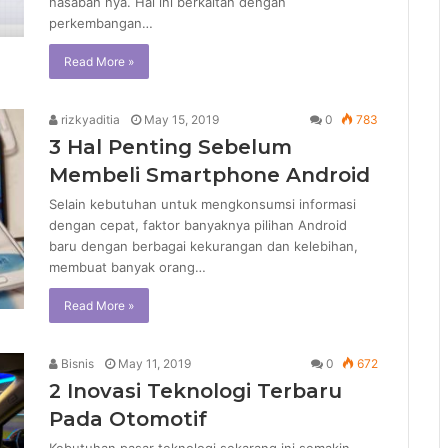
nasabah nya. Hal ini berkaitan dengan
perkembangan…
Read More »
rizkyaditia
May 15, 2019
0
783
3 Hal Penting Sebelum
Membeli Smartphone Android
Selain kebutuhan untuk mengkonsumsi informasi
dengan cepat, faktor banyaknya pilihan Android
baru dengan berbagai kekurangan dan kelebihan,
membuat banyak orang…
Read More »
Bisnis
May 11, 2019
0
672
2 Inovasi Teknologi Terbaru
Pada Otomotif