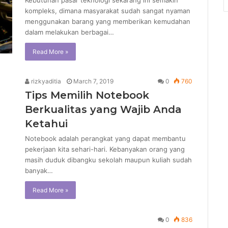
Kebutuhan pasar teknologi sekarang ini semakin
kompleks, dimana masyarakat sudah sangat nyaman
menggunakan barang yang memberikan kemudahan
dalam melakukan berbagai…
Read More »
rizkyaditia
March 7, 2019
0
760
Tips Memilih Notebook
Berkualitas yang Wajib Anda
Ketahui
Notebook adalah perangkat yang dapat membantu
pekerjaan kita sehari-hari. Kebanyakan orang yang
masih duduk dibangku sekolah maupun kuliah sudah
banyak…
Read More »
0
836