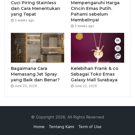
Cuci Piring Stainless
Mempengaruhi Harga
dan Cara Menentukan
Cincin Emas Putih.
yang Tepat
Pahami sebelum
Membelinya!
3 weeks ago
3 weeks ago
Bagaimana Cara
Kelebihan Frank & co
Memasang Jet Spray
Sebagai Toko Emas
yang Baik dan Benar?
Galaxy Mall Surabaya
June 20, 2026
June 22, 2026
© Copyright 2026, All Rights Reserved
Home
Tentang Kami
Term of Use