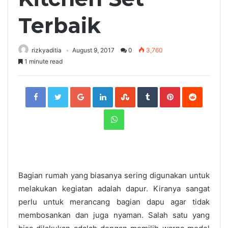
Terbaik
rizkyaditia
August 9, 2017
0
3,760
1 minute read
Facebook
Twitter
Google+
LinkedIn
StumbleUpon
Tumblr
Pinterest
Reddit
WhatsApp
Bagian rumah yang biasanya sering digunakan untuk
melakukan kegiatan adalah dapur. Kiranya sangat
perlu untuk merancang bagian dapu agar tidak
membosankan dan juga nyaman. Salah satu yang