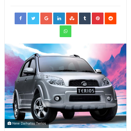
Facebook
Twitter
Google+
LinkedIn
StumbleUpon
Tumblr
Pinterest
Reddit
WhatsApp
New Daihatsu Terios