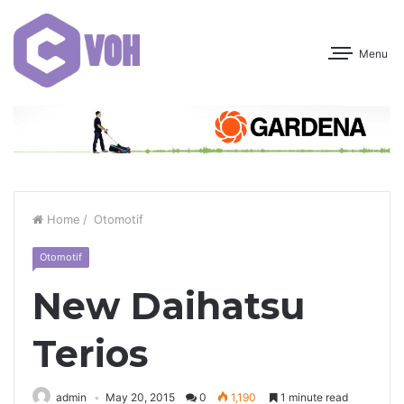
Menu
Home
/
Otomotif
Otomotif
New Daihatsu
Terios
admin
May 20, 2015
0
1,190
1 minute read