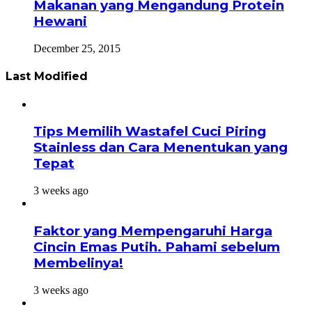
Makanan yang Mengandung Protein
Hewani
December 25, 2015
Last Modified
Tips Memilih Wastafel Cuci Piring
Stainless dan Cara Menentukan yang
Tepat
3 weeks ago
Faktor yang Mempengaruhi Harga
Cincin Emas Putih. Pahami sebelum
Membelinya!
3 weeks ago