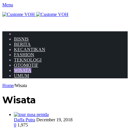
Menu
HOME
BISNIS
BERITA
KECANTIKAN
FASHION
TEKNOLOGI
OTOMOTIF
WISATA
UMUM
Home
/
Wisata
Wisata
Daffa Putra
December 19, 2018
0
1,975