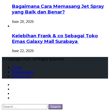
Bagaimana Cara Memasang Jet Spray
yang Baik dan Benar?
June 20, 2026
Kelebihan Frank & co Sebagai Toko
Emas Galaxy Mall Surabaya
June 22, 2026
© Copyright 2026, All Rights Reserved
Home
Tentang Kami
Term of Use
Close
Search