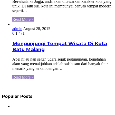
Berwisata ke Jogja, anda akan ditawarkan karakter kota yang
unik. Di satu sisi, kota ini mempunyai banyak tempat modern
seperti…
Read More »
admin
August 28, 2015
0
1,471
Mengunjungi Tempat Wisata Di Kota
Batu Malang
Apel hijau nan segar, udara sejuk pegunungan, keindahan
alam yang menakjubkan adalah salah satu dari banyak fitur
menarik yang terkait dengan…
Read More »
Popular Posts