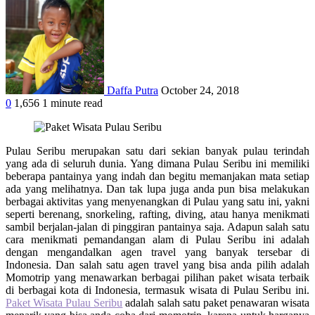
Daffa Putra
October 24, 2018
0
1,656
1 minute read
Facebook
Twitter
Google+
LinkedIn
StumbleUpon
Tumblr
Pinterest
Reddit
WhatsApp
Pulau Seribu merupakan satu dari sekian banyak pulau terindah
yang ada di seluruh dunia. Yang dimana Pulau Seribu ini memiliki
beberapa pantainya yang indah dan begitu memanjakan mata setiap
ada yang melihatnya. Dan tak lupa juga anda pun bisa melakukan
berbagai aktivitas yang menyenangkan di Pulau yang satu ini, yakni
seperti berenang, snorkeling, rafting, diving, atau hanya menikmati
sambil berjalan-jalan di pinggiran pantainya saja. Adapun salah satu
cara menikmati pemandangan alam di Pulau Seribu ini adalah
dengan mengandalkan agen travel yang banyak tersebar di
Indonesia. Dan salah satu agen travel yang bisa anda pilih adalah
Momotrip yang menawarkan berbagai pilihan paket wisata terbaik
di berbagai kota di Indonesia, termasuk wisata di Pulau Seribu ini.
Paket Wisata Pulau Seribu
adalah salah satu paket penawaran wisata