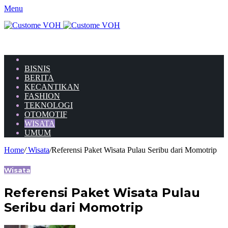
Menu
HOME
BISNIS
BERITA
KECANTIKAN
FASHION
TEKNOLOGI
OTOMOTIF
WISATA
UMUM
Home
/
Wisata
/
Referensi Paket Wisata Pulau Seribu dari Momotrip
Wisata
Referensi Paket Wisata Pulau
Seribu dari Momotrip