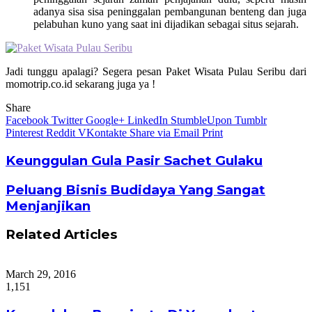
adanya sisa sisa peninggalan pembangunan benteng dan juga
pelabuhan kuno yang saat ini dijadikan sebagai situs sejarah.
Jadi tunggu apalagi? Segera pesan Paket Wisata Pulau Seribu dari
momotrip.co.id sekarang juga ya !
Share
Facebook
Twitter
Google+
LinkedIn
StumbleUpon
Tumblr
Pinterest
Reddit
VKontakte
Share via Email
Print
Keunggulan Gula Pasir Sachet Gulaku
Peluang Bisnis Budidaya Yang Sangat
Menjanjikan
Related Articles
March 29, 2016
1,151