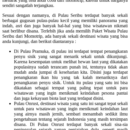
menarik yang bisa anda coba dari momotrip, karena untuk harganya
sendiri sangatlah terjangkau.
Sesuai dengan namanya, di Pulau Seribu terdapat banyak sekali
berbagai gugusan pulau-pulau kecil yang memiliki panorama yang
indah, asri dan juga banyak hal-hal yang bisa wisatawan nikmati
saat berlibur disana. Terlebih jika anda memilih Paket Wisata Pulau
Seribu dari Momotrip, ada banyak sekali destinasi wisata yang bisa
anda kunjungi, dan berikut diantaranya :
Di Pulau Pramuka, di pulau ini terdapat tempat penangkaran
penyu sisik yang sangat menarik sekali untuk dikunjungi.
Karena kesempatan untuk melihat hewan laut yang dikatakan
populasinya sudah terancam punah ini, tentunya tidak akan
mudah anda jumpai di keseharian kita. Disini juga terdapat
penangkaran ikan hiu yang tak kalah menariknya dari
penangkaran penyu sisik. Untuk itu pulau yang satu ini bisa
dikatakan sebagai tempat yang paling tepat untuk para
wisatawan yang ingin menikmati keindahan pesona pantai
dan juga kekayaan biota laut yang terdapat disini.
Pulau Onrust, destinasi wisata yang satu ini sangat tepat sekali
untuk para wisatawan yang ingin menikmati keindahan laut
yang airnya masih jernih, sembari menambah sedikit ilmu
pengetahuan tentang sejarah Indonesia yang masih tersimpan
disana. Di Pulau Onrust terdapat banyak sekali sisa-sia
peninggalan sejarah zaman penjajahan dulu, seperti masih