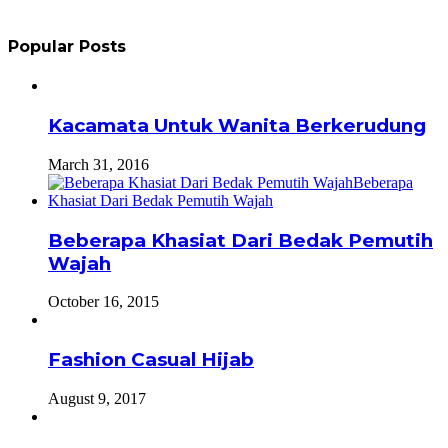
Popular Posts
Kacamata Untuk Wanita Berkerudung
March 31, 2016
Beberapa Khasiat Dari Bedak Pemutih
Wajah
October 16, 2015
Fashion Casual Hijab
August 9, 2017