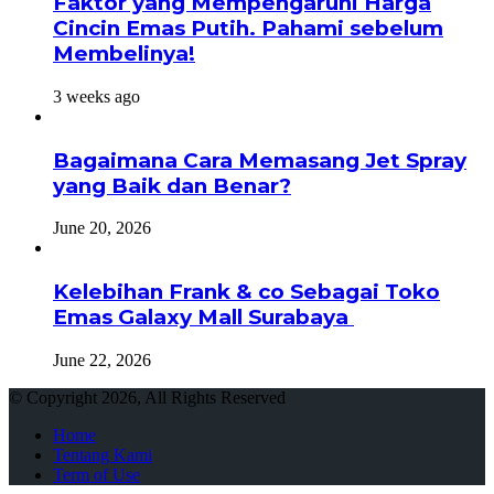
Faktor yang Mempengaruhi Harga
Cincin Emas Putih. Pahami sebelum
Membelinya!
3 weeks ago
Bagaimana Cara Memasang Jet Spray
yang Baik dan Benar?
June 20, 2026
Kelebihan Frank & co Sebagai Toko
Emas Galaxy Mall Surabaya
June 22, 2026
© Copyright 2026, All Rights Reserved
Home
Tentang Kami
Term of Use