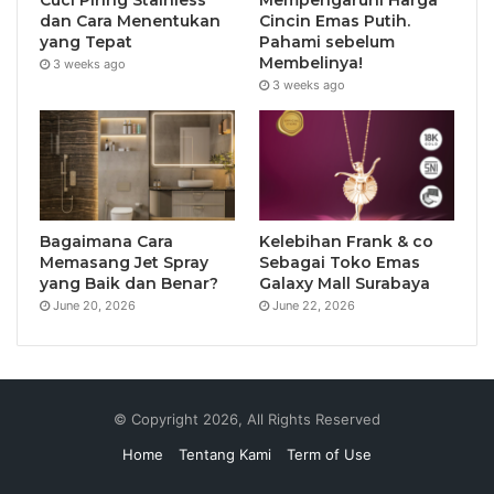
dan Cara Menentukan
Cincin Emas Putih.
yang Tepat
Pahami sebelum
Membelinya!
3 weeks ago
3 weeks ago
Bagaimana Cara
Kelebihan Frank & co
Memasang Jet Spray
Sebagai Toko Emas
yang Baik dan Benar?
Galaxy Mall Surabaya
June 20, 2026
June 22, 2026
© Copyright 2026, All Rights Reserved
Home
Tentang Kami
Term of Use