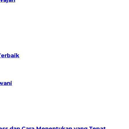
Terbaik
wani
nless dan Cara Menentukan yang Tepat