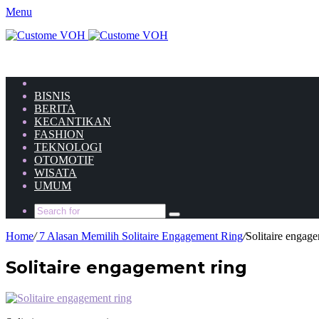
Menu
HOME
BISNIS
BERITA
KECANTIKAN
FASHION
TEKNOLOGI
OTOMOTIF
WISATA
UMUM
Home
/
7 Alasan Memilih Solitaire Engagement Ring
/
Solitaire engag
Solitaire engagement ring