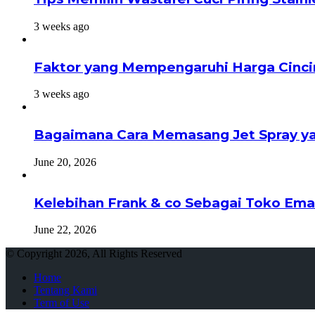
3 weeks ago
Faktor yang Mempengaruhi Harga Cinci
3 weeks ago
Bagaimana Cara Memasang Jet Spray ya
June 20, 2026
Kelebihan Frank & co Sebagai Toko Ema
June 22, 2026
© Copyright 2026, All Rights Reserved
Home
Tentang Kami
Term of Use