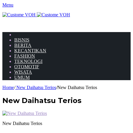
Menu
HOME
BISNIS
BERITA
KECANTIKAN
FASHION
TEKNOLOGI
OTOMOTIF
WISATA
UMUM
Home
/
New Daihatsu Terios
/
New Daihatsu Terios
New Daihatsu Terios
New Daihatsu Terios