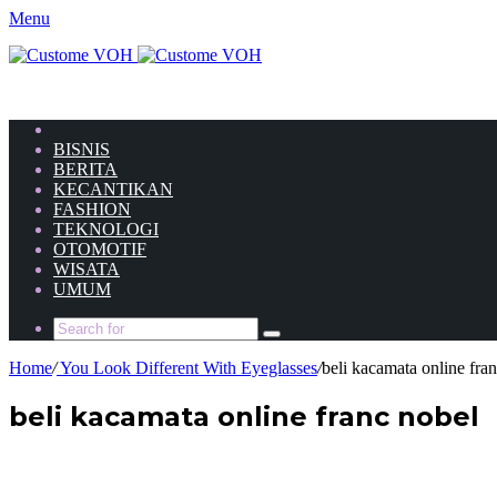
Menu
HOME
BISNIS
BERITA
KECANTIKAN
FASHION
TEKNOLOGI
OTOMOTIF
WISATA
UMUM
Home
/
You Look Different With Eyeglasses
/
beli kacamata online fra
beli kacamata online franc nobel