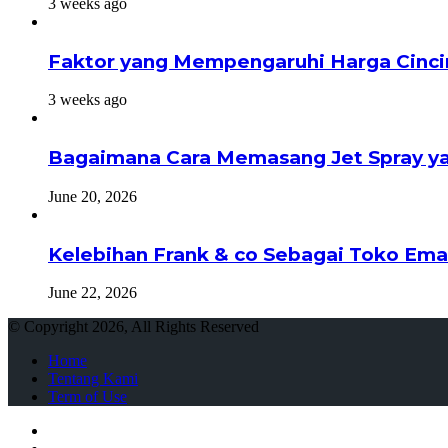
3 weeks ago
Faktor yang Mempengaruhi Harga Cinci
3 weeks ago
Bagaimana Cara Memasang Jet Spray ya
June 20, 2026
Kelebihan Frank & co Sebagai Toko Ema
June 22, 2026
© Copyright 2026, All Rights Reserved
Home
Tentang Kami
Term of Use
Close