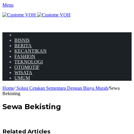
Menu
HOME
BISNIS
BERITA
KECANTIKAN
FASHION
TEKNOLOGI
OTOMOTIF
WISATA
UMUM
Home
/
Solusi Cetakan Sementara Dengan Biaya Murah
/
Sewa
Bekisting
Sewa Bekisting
Related Articles