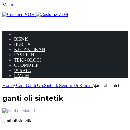
Menu
HOME
BISNIS
BERITA
KECANTIKAN
FASHION
TEKNOLOGI
OTOMOTIF
WISATA
UMUM
Home
/
Cara Ganti Oli Sintetik Sendiri Di Rumah
/
ganti oli sintetik
ganti oli sintetik
ganti oli sintetik