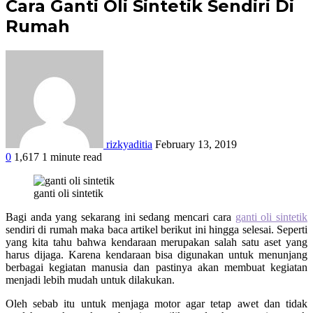
Cara Ganti Oli Sintetik Sendiri Di
Rumah
rizkyaditia
February 13, 2019
0
1,617
1 minute read
Facebook
Twitter
Google+
LinkedIn
StumbleUpon
Tumblr
Pinterest
Reddit
WhatsApp
ganti oli sintetik
Bagi anda yang sekarang ini sedang mencari cara
ganti oli sintetik
sendiri di rumah maka baca artikel berikut ini hingga selesai. Seperti
yang kita tahu bahwa kendaraan merupakan salah satu aset yang
harus dijaga. Karena kendaraan bisa digunakan untuk menunjang
berbagai kegiatan manusia dan pastinya akan membuat kegiatan
menjadi lebih mudah untuk dilakukan.
Oleh sebab itu untuk menjaga motor agar tetap awet dan tidak