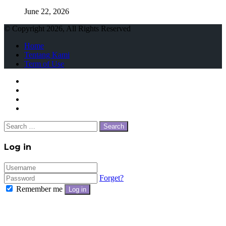
June 22, 2026
© Copyright 2026, All Rights Reserved
Home
Tentang Kami
Term of Use
Facebook
Twitter
WhatsApp
Telegram
Close
Search
for:
Close
Log in
Forget?
Remember me
Log in