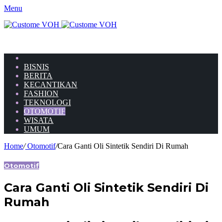
Menu
HOME
BISNIS
BERITA
KECANTIKAN
FASHION
TEKNOLOGI
OTOMOTIF
WISATA
UMUM
Home
/
Otomotif
/
Cara Ganti Oli Sintetik Sendiri Di Rumah
Otomotif
Cara Ganti Oli Sintetik Sendiri Di
Rumah