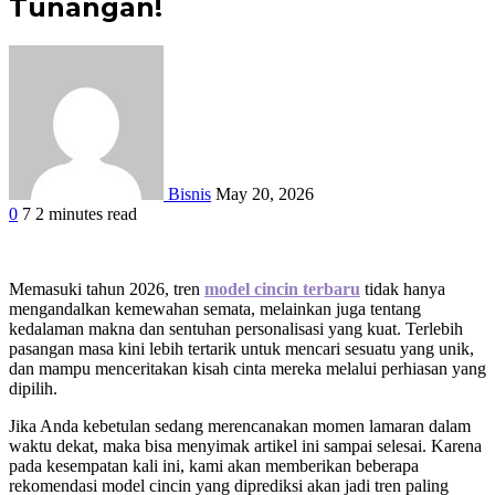
Tunangan!
Bisnis
May 20, 2026
0
7
2 minutes read
Facebook
Twitter
Google+
LinkedIn
StumbleUpon
Tumblr
Pinterest
Reddit
WhatsApp
Memasuki tahun 2026, tren
model cincin terbaru
tidak hanya
mengandalkan kemewahan semata, melainkan juga tentang
kedalaman makna dan sentuhan personalisasi yang kuat. Terlebih
pasangan masa kini lebih tertarik untuk mencari sesuatu yang unik,
dan mampu menceritakan kisah cinta mereka melalui perhiasan yang
dipilih.
Jika Anda kebetulan sedang merencanakan momen lamaran dalam
waktu dekat, maka bisa menyimak artikel ini sampai selesai. Karena
pada kesempatan kali ini, kami akan memberikan beberapa
rekomendasi model cincin yang diprediksi akan jadi tren paling