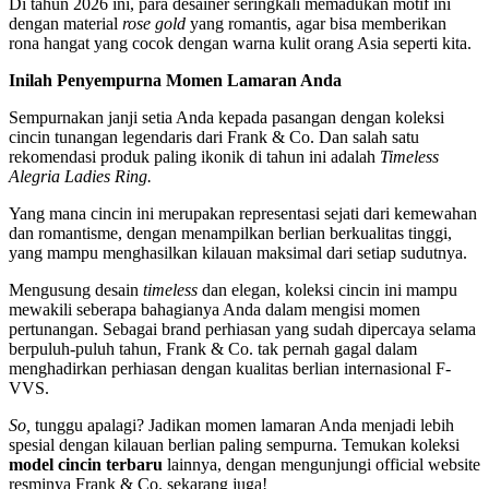
Di tahun 2026 ini, para desainer seringkali memadukan motif ini
dengan material
rose gold
yang romantis, agar bisa memberikan
rona hangat yang cocok dengan warna kulit orang Asia seperti kita.
Inilah Penyempurna Momen Lamaran Anda
Sempurnakan janji setia Anda kepada pasangan dengan koleksi
cincin tunangan legendaris dari Frank & Co. Dan salah satu
rekomendasi produk paling ikonik di tahun ini adalah
Timeless
Alegria Ladies Ring.
Yang mana cincin ini merupakan representasi sejati dari kemewahan
dan romantisme, dengan menampilkan berlian berkualitas tinggi,
yang mampu menghasilkan kilauan maksimal dari setiap sudutnya.
Mengusung desain
timeless
dan elegan, koleksi cincin ini mampu
mewakili seberapa bahagianya Anda dalam mengisi momen
pertunangan. Sebagai brand perhiasan yang sudah dipercaya selama
berpuluh-puluh tahun, Frank & Co. tak pernah gagal dalam
menghadirkan perhiasan dengan kualitas berlian internasional F-
VVS.
So,
tunggu apalagi? Jadikan momen lamaran Anda menjadi lebih
spesial dengan kilauan berlian paling sempurna. Temukan koleksi
model cincin terbaru
lainnya, dengan mengunjungi official website
resminya Frank & Co. sekarang juga!