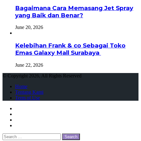
Bagaimana Cara Memasang Jet Spray
yang Baik dan Benar?
June 20, 2026
Kelebihan Frank & co Sebagai Toko
Emas Galaxy Mall Surabaya
June 22, 2026
© Copyright 2026, All Rights Reserved
Home
Tentang Kami
Term of Use
Facebook
Twitter
WhatsApp
Telegram
Close
Search