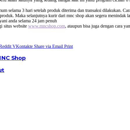
 selama 3 hari setelah produk diterima dan transaksi dilakukan. Cara
produk. Maka selanjutnya kurir dari mnc shop akan segera menindak la
ayani anda selama 24 jam penuh
i situs website
www.mncshop.com
, ataupun bisa juga dengan cara ya
Reddit
VKontakte
Share via Email
Print
 MNC Shop
ut