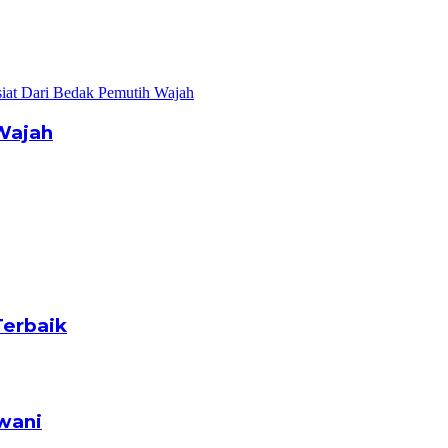
Wajah
Terbaik
wani