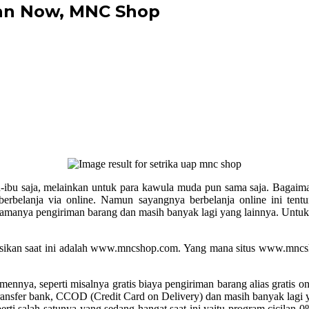
an Now, MNC Shop
-ibu saja, melainkan untuk para kawula muda pun sama saja. Bagaiman
berbelanja via online. Namun sayangnya berbelanja online ini tentu
 lamanya pengiriman barang dan masih banyak lagi yang lainnya. Untuk
ikan saat ini adalah
www.mncshop.com
. Yang mana situs
www.mncs
mennya, seperti misalnya gratis biaya pengiriman barang alias gratis o
ansfer bank, CCOD (Credit Card on Delivery) dan masih banyak lagi y
ti salah satunya yang sedang hangat saat ini yaitu program cicilan 0%