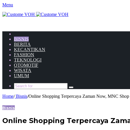
Menu
HOME
BISNIS
BERITA
KECANTIKAN
FASHION
TEKNOLOGI
OTOMOTIF
WISATA
UMUM
Home
/
Bisnis
/
Online Shopping Terpercaya Zaman Now, MNC Shop
Bisnis
Online Shopping Terpercaya Zam