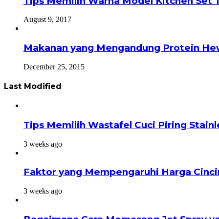
Tips Memilih Warna Model Kitchen Set 
August 9, 2017
Makanan yang Mengandung Protein He
December 25, 2015
Last Modified
Tips Memilih Wastafel Cuci Piring Stai
3 weeks ago
Faktor yang Mempengaruhi Harga Cinci
3 weeks ago