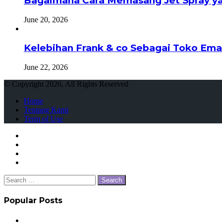
Bagaimana Cara Memasang Jet Spray ya
June 20, 2026
Kelebihan Frank & co Sebagai Toko Ema
June 22, 2026
© Copyright 2026, All Rights Reserved
Home
Tentang Kami
Term of Use
Facebook
Twitter
WhatsApp
Telegram
Close
Search
for:
Popular Posts