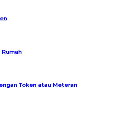
den
t Rumah
dengan Token atau Meteran