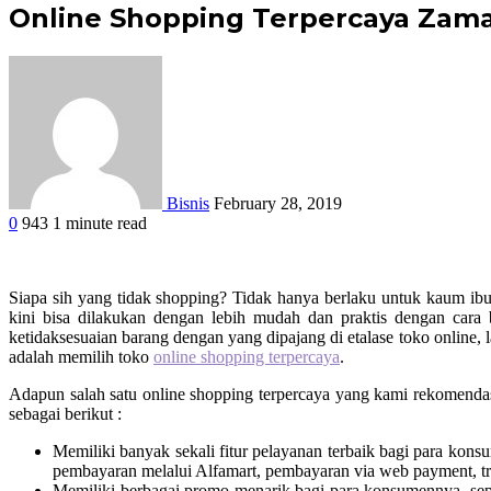
Online Shopping Terpercaya Zam
Bisnis
February 28, 2019
0
943
1 minute read
Facebook
Twitter
Google+
LinkedIn
StumbleUpon
Tumblr
Pinterest
Reddit
WhatsApp
Siapa sih yang tidak shopping? Tidak hanya berlaku untuk kaum ibu
kini bisa dilakukan dengan lebih mudah dan praktis dengan cara 
ketidaksesuaian barang dengan yang dipajang di etalase toko online,
adalah memilih toko
online shopping terpercaya
.
Adapun salah satu online shopping terpercaya yang kami rekomendas
sebagai berikut :
Memiliki banyak sekali fitur pelayanan terbaik bagi para konsu
pembayaran melalui Alfamart, pembayaran via web payment, tr
Memiliki berbagai promo menarik bagi para konsumennya, seper