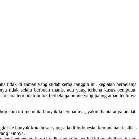
a tidak di zaman yang sudah serba canggih ini, kegiatan berbelanja
nya tidak selalu berbuah manis, ada yang terkena kasus penipuan,
 itu cara termudah untuk berbelanja online yang paling aman tentunya
hop.com
ini memiliki banyak kelebihannya, yakni diantaranya adalah
ngkir ke banyak kota besar yang ada di Indonesia, kemudahan fasilitas
ang lainnya.
 bagi pemenang kartu kredit, yang dimana hal ini menjadi salah satu