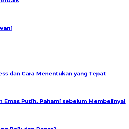
Terbaik
wani
nless dan Cara Menentukan yang Tepat
n Emas Putih. Pahami sebelum Membelinya!