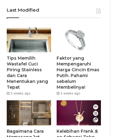
Last Modified
Tips Memilih
Faktor yang
Wastafel Cuci
Mempengaruhi
Piring Stainless
Harga Cincin Emas
dan Cara
Putih. Pahami
Menentukan yang
sebelum
Tepat
Membelinya!
3 weeks ago
3 weeks ago
Bagaimana Cara
Kelebihan Frank &
Memasang Jet
co Sebagai Toko