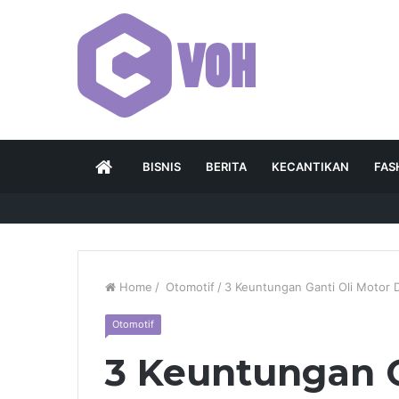
HOME
BISNIS
BERITA
KECANTIKAN
FAS
Home
/
Otomotif
/
3 Keuntungan Ganti Oli Motor 
Otomotif
3 Keuntungan G