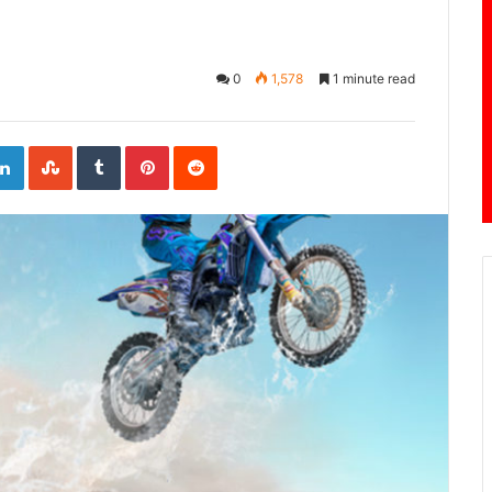
0
1,578
1 minute read
ogle+
LinkedIn
StumbleUpon
Tumblr
Pinterest
Reddit