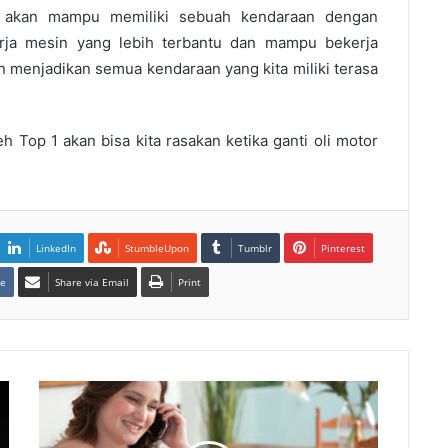
 akan mampu memiliki sebuah kendaraan dengan
nerja mesin yang lebih terbantu dan mampu bekerja
an menjadikan semua kendaraan yang kita miliki terasa
h Top 1 akan bisa kita rasakan ketika
ganti oli motor
LinkedIn
StumbleUpon
Tumblr
Pinterest
te
Share via Email
Print