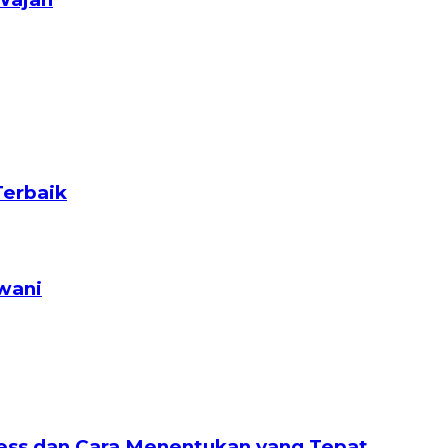
Terbaik
wani
nless dan Cara Menentukan yang Tepat