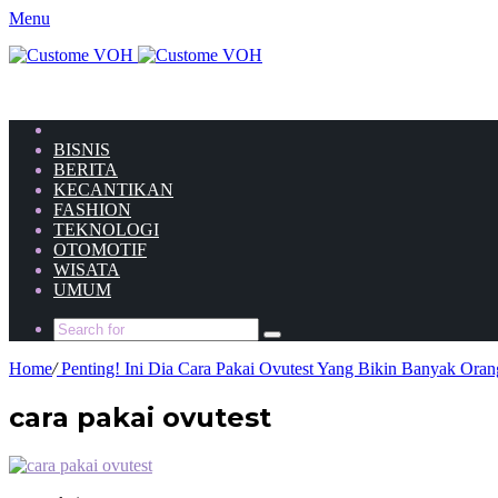
Menu
HOME
BISNIS
BERITA
KECANTIKAN
FASHION
TEKNOLOGI
OTOMOTIF
WISATA
UMUM
Home
/
Penting! Ini Dia Cara Pakai Ovutest Yang Bikin Banyak Or
cara pakai ovutest