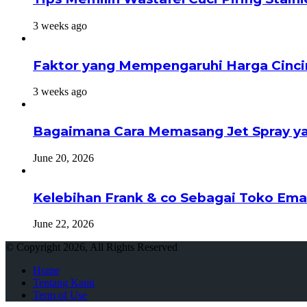
3 weeks ago
Faktor yang Mempengaruhi Harga Cinci
3 weeks ago
Bagaimana Cara Memasang Jet Spray ya
June 20, 2026
Kelebihan Frank & co Sebagai Toko Ema
June 22, 2026
© Copyright 2026, All Rights Reserved
Home
Tentang Kami
Term of Use