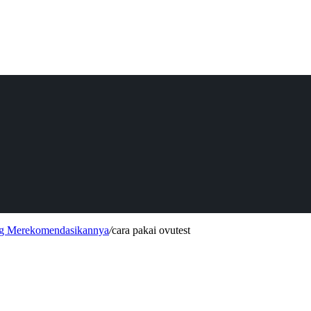
ang Merekomendasikannya
/
cara pakai ovutest