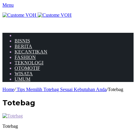
Menu
HOME
BISNIS
BERITA
KECANTIKAN
FASHION
TEKNOLOGI
OTOMOTIF
WISATA
UMUM
Home
/
Tips Memilih Totebag Sesuai Kebutuhan Anda
/
Totebag
Totebag
Totebag