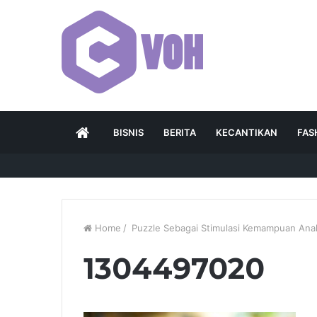
HOME
BISNIS
BERITA
KECANTIKAN
FAS
Home
/
Puzzle Sebagai Stimulasi Kemampuan Ana
1304497020