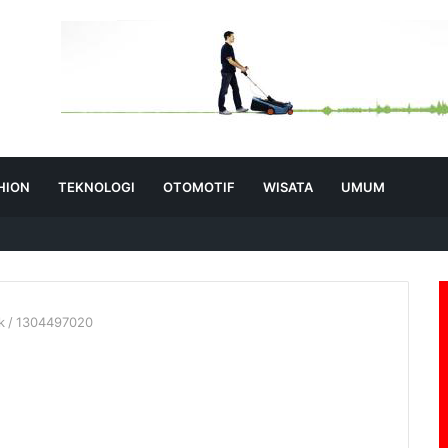
HION
TEKNOLOGI
OTOMOTIF
WISATA
UMUM
k
/
1304497020