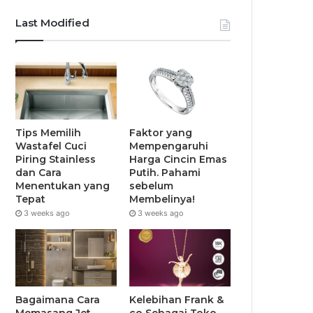
Last Modified
Tips Memilih
Faktor yang
Wastafel Cuci
Mempengaruhi
Piring Stainless
Harga Cincin Emas
dan Cara
Putih. Pahami
Menentukan yang
sebelum
Tepat
Membelinya!
3 weeks ago
3 weeks ago
Bagaimana Cara
Kelebihan Frank &
Memasang Jet
co Sebagai Toko