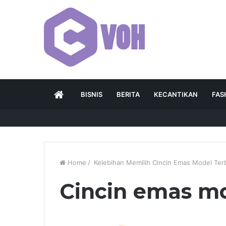
HOME
BISNIS
BERITA
KECANTIKAN
FAS
Home
/
Kelebihan Memilih Cincin Emas Model Ter
Cincin emas mo