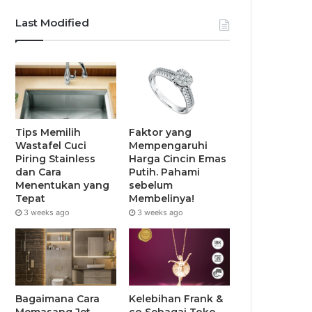
Last Modified
Tips Memilih
Faktor yang
Wastafel Cuci
Mempengaruhi
Piring Stainless
Harga Cincin Emas
dan Cara
Putih. Pahami
Menentukan yang
sebelum
Tepat
Membelinya!
3 weeks ago
3 weeks ago
Bagaimana Cara
Kelebihan Frank &
Memasang Jet
co Sebagai Toko