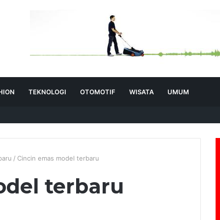
HION
TEKNOLOGI
OTOMOTIF
WISATA
UMUM
baru
/
Cincin emas model terbaru
del terbaru