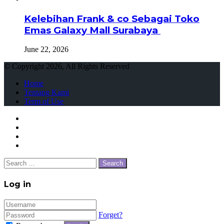
Kelebihan Frank & co Sebagai Toko
Emas Galaxy Mall Surabaya
June 22, 2026
© Copyright 2026, All Rights Reserved
Home
Tentang Kami
Term of Use
Close
Search
for:
Close
Log in
Forget?