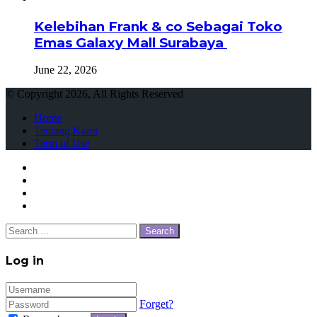
Kelebihan Frank & co Sebagai Toko
Emas Galaxy Mall Surabaya
June 22, 2026
© Copyright 2026, All Rights Reserved
Home
Tentang Kami
Term of Use
Close
Search
for:
Close
Log in
Forget?