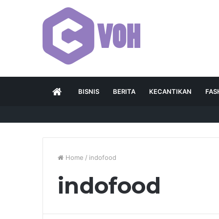
HOME
BISNIS
BERITA
KECANTIKAN
FAS
Home
/
indofood
indofood