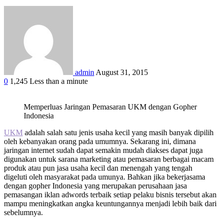
admin
August 31, 2015
0
1,245
Less than a minute
Facebook
Twitter
Google+
LinkedIn
StumbleUpon
Tumblr
Pinterest
Reddit
WhatsApp
Memperluas Jaringan Pemasaran UKM dengan Gopher
Indonesia
UKM
adalah salah satu jenis usaha kecil yang masih banyak dipilih
oleh kebanyakan orang pada umumnya. Sekarang ini, dimana
jaringan internet sudah dapat semakin mudah diakses dapat juga
digunakan untuk sarana marketing atau pemasaran berbagai macam
produk atau pun jasa usaha kecil dan menengah yang tengah
digeluti oleh masyarakat pada umunya. Bahkan jika bekerjasama
dengan gopher Indonesia yang merupakan perusahaan jasa
pemasangan iklan adwords terbaik setiap pelaku bisnis tersebut akan
mampu meningkatkan angka keuntungannya menjadi lebih baik dari
sebelumnya.