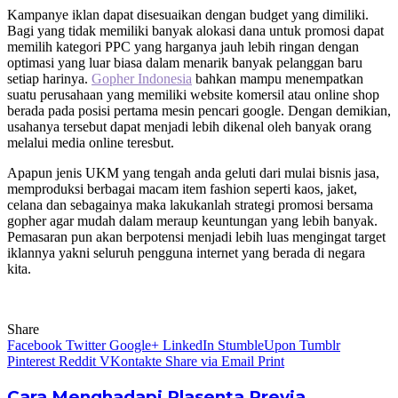
Kampanye iklan dapat disesuaikan dengan budget yang dimiliki.
Bagi yang tidak memiliki banyak alokasi dana untuk promosi dapat
memilih kategori PPC yang harganya jauh lebih ringan dengan
optimasi yang luar biasa dalam menarik banyak pelanggan baru
setiap harinya.
Gopher Indonesia
bahkan mampu menempatkan
suatu perusahaan yang memiliki website komersil atau online shop
berada pada posisi pertama mesin pencari google. Dengan demikian,
usahanya tersebut dapat menjadi lebih dikenal oleh banyak orang
melalui media online teresbut.
Apapun jenis UKM yang tengah anda geluti dari mulai bisnis jasa,
memproduksi berbagai macam item fashion seperti kaos, jaket,
celana dan sebagainya maka lakukanlah strategi promosi bersama
gopher agar mudah dalam meraup keuntungan yang lebih banyak.
Pemasaran pun akan berpotensi menjadi lebih luas mengingat target
iklannya yakni seluruh pengguna internet yang berada di negara
kita.
Share
Facebook
Twitter
Google+
LinkedIn
StumbleUpon
Tumblr
Pinterest
Reddit
VKontakte
Share via Email
Print
Cara Menghadapi Plasenta Previa