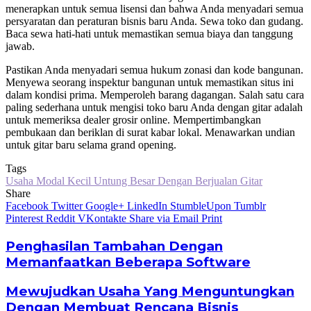
menerapkan untuk semua lisensi dan bahwa Anda menyadari semua
persyaratan dan peraturan bisnis baru Anda. Sewa toko dan gudang.
Baca sewa hati-hati untuk memastikan semua biaya dan tanggung
jawab.
Pastikan Anda menyadari semua hukum zonasi dan kode bangunan.
Menyewa seorang inspektur bangunan untuk memastikan situs ini
dalam kondisi prima. Memperoleh barang dagangan. Salah satu cara
paling sederhana untuk mengisi toko baru Anda dengan gitar adalah
untuk memeriksa dealer grosir online. Mempertimbangkan
pembukaan dan beriklan di surat kabar lokal. Menawarkan undian
untuk gitar baru selama grand opening.
Tags
Usaha Modal Kecil Untung Besar Dengan Berjualan Gitar
Share
Facebook
Twitter
Google+
LinkedIn
StumbleUpon
Tumblr
Pinterest
Reddit
VKontakte
Share via Email
Print
Penghasilan Tambahan Dengan
Memanfaatkan Beberapa Software
Mewujudkan Usaha Yang Menguntungkan
Dengan Membuat Rencana Bisnis