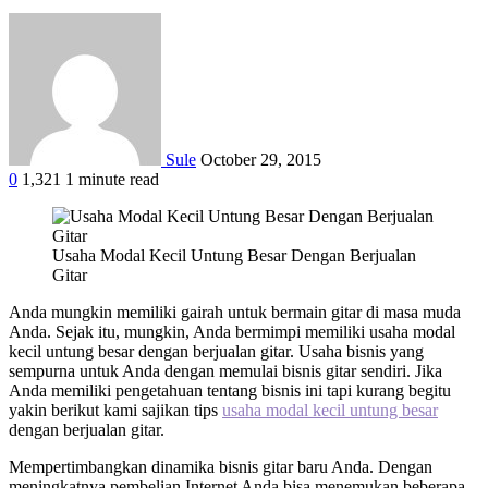
Sule
October 29, 2015
0
1,321
1 minute read
Facebook
Twitter
Google+
LinkedIn
StumbleUpon
Tumblr
Pinterest
Reddit
WhatsApp
Usaha Modal Kecil Untung Besar Dengan Berjualan
Gitar
Anda mungkin memiliki gairah untuk bermain gitar di masa muda
Anda. Sejak itu, mungkin, Anda bermimpi memiliki usaha modal
kecil untung besar dengan berjualan gitar. Usaha bisnis yang
sempurna untuk Anda dengan memulai bisnis gitar sendiri. Jika
Anda memiliki pengetahuan tentang bisnis ini tapi kurang begitu
yakin berikut kami sajikan tips
usaha modal kecil untung besar
dengan berjualan gitar.
Mempertimbangkan dinamika bisnis gitar baru Anda. Dengan
meningkatnya pembelian Internet Anda bisa menemukan beberapa