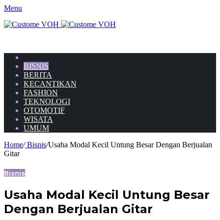
Menu
HOME
BISNIS
BERITA
KECANTIKAN
FASHION
TEKNOLOGI
OTOMOTIF
WISATA
UMUM
Home
/
Bisnis
/
Usaha Modal Kecil Untung Besar Dengan Berjualan
Gitar
Bisnis
Usaha Modal Kecil Untung Besar
Dengan Berjualan Gitar