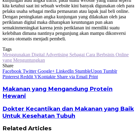
kunjungan atau angka traffic pada suatu website yang mana seperti
kita ketahui saat ini sebuah website kini banyak digunakan oleh para
pelaku usaha sebagai media pemasaran atau lapak jual beli online.
Dengan peningkatan angka kunjungan yang dilakukan oleh jasa
periklanan digital maka diharapkan keuntungan pun akan
semakinmeningkat karena jenis periklanan ini memiliki suatu
kelebihan dimana nantinya pengunjung akan mampu dikonversi
secara otomatis menjadi pembeli.
Tags
Menggunakan Digital Advertising Sebagai Cara Berbsinis Online
yang Menguntungkan
Share
Facebook
Twitter
Google+
LinkedIn
StumbleUpon
Tumblr
Pinterest
Reddit
VKontakte
Share via Email
Print
Makanan yang Mengandung Protein
Hewani
Dokter Kecantikan dan Makanan yang Baik
Untuk Kesehatan Tubuh
Related Articles