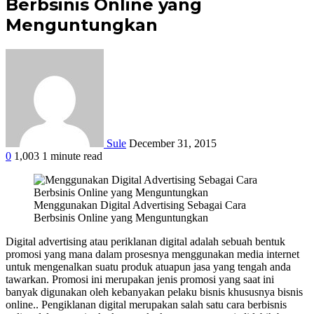
Berbsinis Online yang
Menguntungkan
Sule
December 31, 2015
0
1,003
1 minute read
Facebook
Twitter
Google+
LinkedIn
StumbleUpon
Tumblr
Pinterest
Reddit
WhatsApp
Menggunakan Digital Advertising Sebagai Cara
Berbsinis Online yang Menguntungkan
Digital advertising atau periklanan digital adalah sebuah bentuk
promosi yang mana dalam prosesnya menggunakan media internet
untuk mengenalkan suatu produk atuapun jasa yang tengah anda
tawarkan. Promosi ini merupakan jenis promosi yang saat ini
banyak digunakan oleh kebanyakan pelaku bisnis khususnya bisnis
online.. Pengiklanan digital merupakan salah satu cara berbisnis