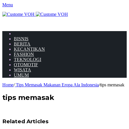
Menu
HOME
BISNIS
BERITA
KECANTIKAN
FASHION
TEKNOLOGI
OTOMOTIF
WISATA
UMUM
Home
/
Tips Memasak Makanan Eropa Ala Indonesia
/
tips memasak
tips memasak
Related Articles