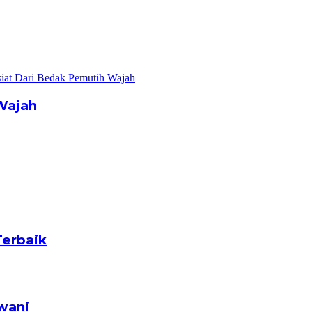
Wajah
Terbaik
wani