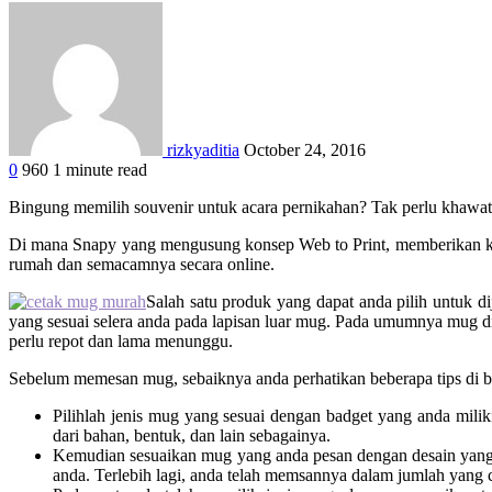
rizkyaditia
October 24, 2016
0
960
1 minute read
Facebook
Twitter
Google+
LinkedIn
StumbleUpon
Tumblr
Pinterest
Reddit
WhatsApp
Bingung memilih souvenir untuk acara pernikahan? Tak perlu khawat
Di mana Snapy yang mengusung konsep Web to Print, memberikan kemu
rumah dan semacamnya secara online.
Salah satu produk yang dapat anda pilih untuk d
yang sesuai selera anda pada lapisan luar mug. Pada umumnya mug d
perlu repot dan lama menunggu.
Sebelum memesan mug, sebaiknya anda perhatikan beberapa tips di b
Pilihlah jenis mug yang sesuai dengan badget yang anda miliki
dari bahan, bentuk, dan lain sebagainya.
Kemudian sesuaikan mug yang anda pesan dengan desain yang s
anda. Terlebih lagi, anda telah memsannya dalam jumlah yang