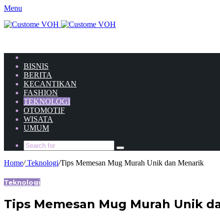
Menu
HOME
BISNIS
BERITA
KECANTIKAN
FASHION
TEKNOLOGI
OTOMOTIF
WISATA
UMUM
Home
/
Teknologi
/
Tips Memesan Mug Murah Unik dan Menarik
Teknologi
Tips Memesan Mug Murah Unik d