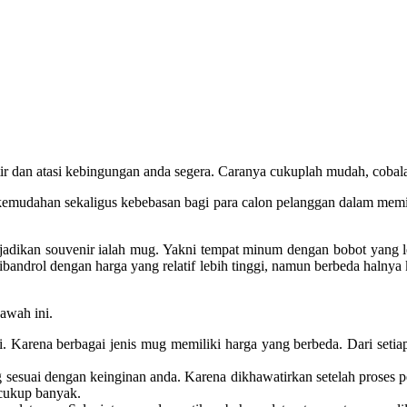
ir dan atasi kebingungan anda segera. Caranya cukuplah mudah, cobala
dahan sekaligus kebebasan bagi para calon pelanggan dalam memilih 
ijadikan souvenir ialah mug. Yakni tempat minum dengan bobot yang l
ibandrol dengan harga yang relatif lebih tinggi, namun berbeda halny
awah ini.
. Karena berbagai jenis mug memiliki harga yang berbeda. Dari setiap
esuai dengan keinginan anda. Karena dikhawatirkan setelah proses pem
 cukup banyak.