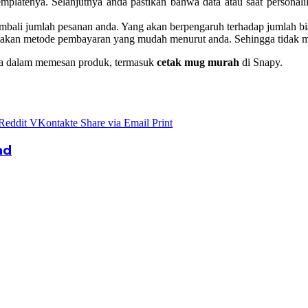
mplatenya. Selanjutnya anda pastikan bahwa data atau saat personali
embali jumlah pesanan anda. Yang akan berpengaruh terhadap jumlah bi
an metode pembayaran yang mudah menurut anda. Sehingga tidak meny
da dalam memesan produk, termasuk
cetak mug murah
di Snapy.
Reddit
VKontakte
Share via Email
Print
nd