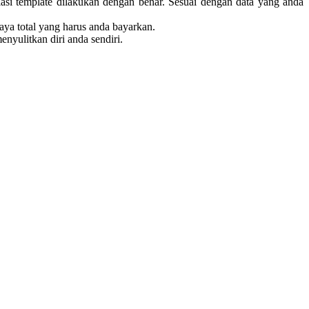
lasi template dilakukan dengan benar. Sesuai dengan data yang anda
aya total yang harus anda bayarkan.
ulitkan diri anda sendiri.