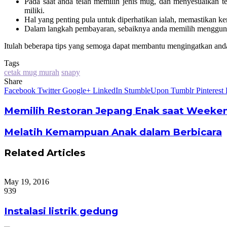
Pada saat anda telah memilih jenis mug, dan menyesuaikan te
miliki.
Hal yang penting pula untuk diperhatikan ialah, memastikan k
Dalam langkah pembayaran, sebaiknya anda memilih menggunak
Itulah beberapa tips yang semoga dapat membantu mengingatkan an
Tags
cetak mug murah
snapy
Share
Facebook
Twitter
Google+
LinkedIn
StumbleUpon
Tumblr
Pinterest
Memilih Restoran Jepang Enak saat Weeke
Melatih Kemampuan Anak dalam Berbicara
Related Articles
May 19, 2016
939
Instalasi listrik gedung