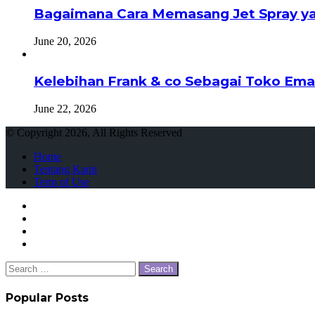
Bagaimana Cara Memasang Jet Spray ya
June 20, 2026
Kelebihan Frank & co Sebagai Toko Ema
June 22, 2026
© Copyright 2026, All Rights Reserved
Home
Tentang Kami
Term of Use
Facebook
Twitter
WhatsApp
Telegram
Close
Search
for:
Popular Posts