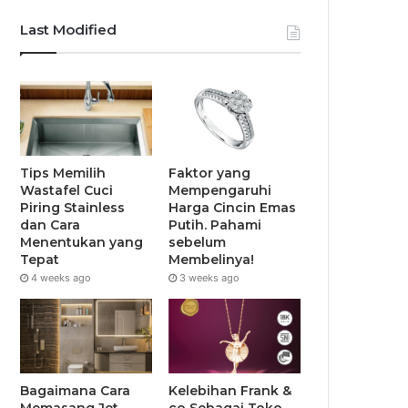
Last Modified
Tips Memilih
Faktor yang
Wastafel Cuci
Mempengaruhi
Piring Stainless
Harga Cincin Emas
dan Cara
Putih. Pahami
Menentukan yang
sebelum
Tepat
Membelinya!
4 weeks ago
3 weeks ago
Bagaimana Cara
Kelebihan Frank &
Memasang Jet
co Sebagai Toko