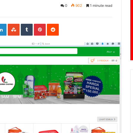
0
902
1 minute read
ogle+
LinkedIn
StumbleUpon
Tumblr
Pinterest
Reddit