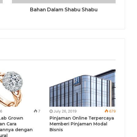
Bahan Dalam Shabu Shabu
26
7
July 26, 2019
679
Lab Grown
Pinjaman Online Terpercaya
an Cara
Memberi Pinjaman Modal
annya dengan
Bisnis
ural