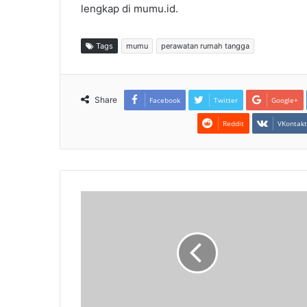
lengkap di mumu.id.
Tags
mumu
perawatan rumah tangga
Share
Facebook
Twitter
Google+
Reddit
VKontak