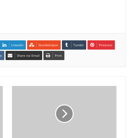
LinkedIn
StumbleUpon
Tumblr
Pinterest
te
Share via Email
Print