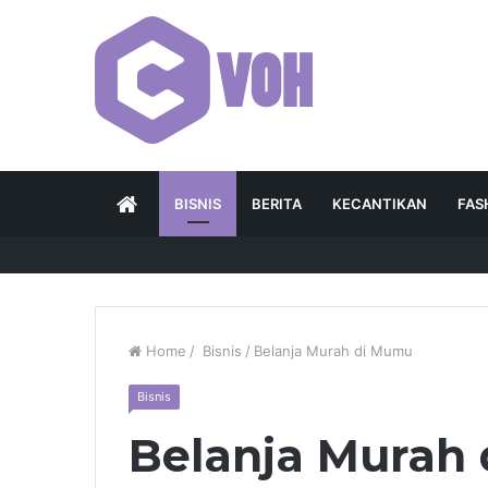
HOME
BISNIS
BERITA
KECANTIKAN
FAS
Home
/
Bisnis
/
Belanja Murah di Mumu
Bisnis
Belanja Murah