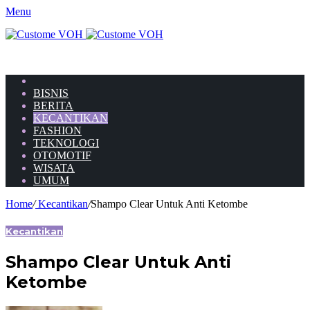
Menu
HOME
BISNIS
BERITA
KECANTIKAN
FASHION
TEKNOLOGI
OTOMOTIF
WISATA
UMUM
Home
/
Kecantikan
/
Shampo Clear Untuk Anti Ketombe
Kecantikan
Shampo Clear Untuk Anti
Ketombe