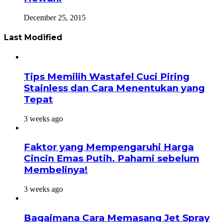
December 25, 2015
Last Modified
Tips Memilih Wastafel Cuci Piring
Stainless dan Cara Menentukan yang
Tepat
3 weeks ago
Faktor yang Mempengaruhi Harga
Cincin Emas Putih. Pahami sebelum
Membelinya!
3 weeks ago
Bagaimana Cara Memasang Jet Spray