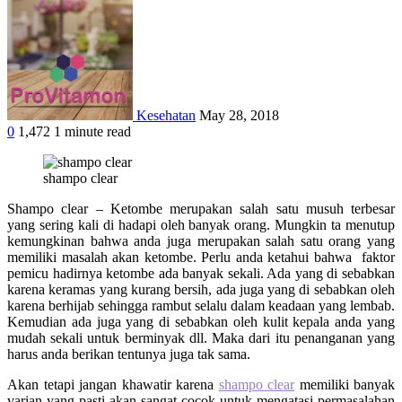
Kesehatan
May 28, 2018
0
1,472
1 minute read
Facebook
Twitter
Google+
LinkedIn
StumbleUpon
Tumblr
Pinterest
Reddit
WhatsApp
shampo clear
Shampo clear – Ketombe merupakan salah satu musuh terbesar
yang sering kali di hadapi oleh banyak orang. Mungkin ta menutup
kemungkinan bahwa anda juga merupakan salah satu orang yang
memiliki masalah akan ketombe. Perlu anda ketahui bahwa faktor
pemicu hadirnya ketombe ada banyak sekali. Ada yang di sebabkan
karena keramas yang kurang bersih, ada juga yang di sebabkan oleh
karena berhijab sehingga rambut selalu dalam keadaan yang lembab.
Kemudian ada juga yang di sebabkan oleh kulit kepala anda yang
mudah sekali untuk berminyak dll. Maka dari itu penanganan yang
harus anda berikan tentunya juga tak sama.
Akan tetapi jangan khawatir karena
shampo clear
memiliki banyak
varian yang pasti akan sangat cocok untuk mengatasi permasalahan