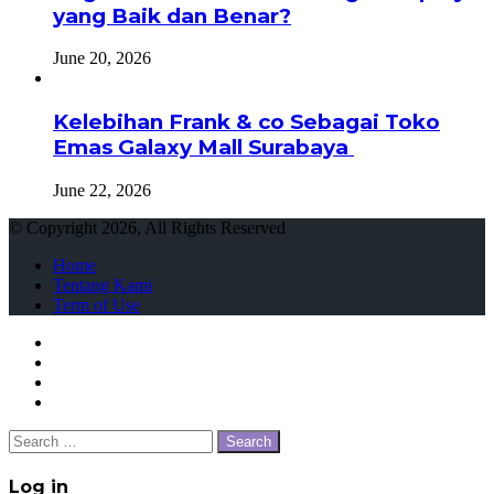
yang Baik dan Benar?
June 20, 2026
Kelebihan Frank & co Sebagai Toko
Emas Galaxy Mall Surabaya
June 22, 2026
© Copyright 2026, All Rights Reserved
Home
Tentang Kami
Term of Use
Facebook
Twitter
WhatsApp
Telegram
Close
Search
for:
Close
Log in