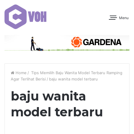
Menu
Home
/
Tips Memilih Baju Wanita Model Terbaru Ramping
Agar Terlihat Berisi
/
baju wanita model terbaru
baju wanita
model terbaru