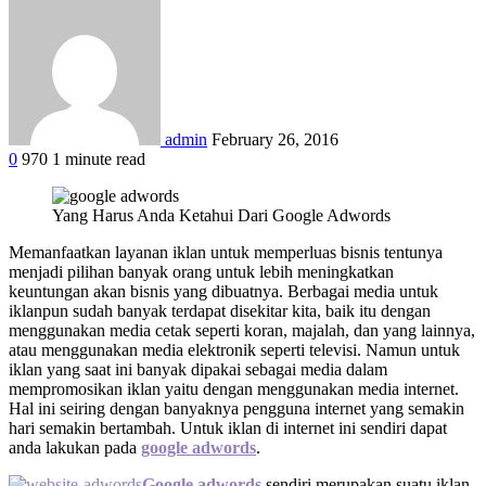
admin
February 26, 2016
0
970
1 minute read
Facebook
Twitter
Google+
LinkedIn
StumbleUpon
Tumblr
Pinterest
Reddit
WhatsApp
Yang Harus Anda Ketahui Dari Google Adwords
Memanfaatkan layanan iklan untuk memperluas bisnis tentunya
menjadi pilihan banyak orang untuk lebih meningkatkan
keuntungan akan bisnis yang dibuatnya. Berbagai media untuk
iklanpun sudah banyak terdapat disekitar kita, baik itu dengan
menggunakan media cetak seperti koran, majalah, dan yang lainnya,
atau menggunakan media elektronik seperti televisi. Namun untuk
iklan yang saat ini banyak dipakai sebagai media dalam
mempromosikan iklan yaitu dengan menggunakan media internet.
Hal ini seiring dengan banyaknya pengguna internet yang semakin
hari semakin bertambah. Untuk iklan di internet ini sendiri dapat
anda lakukan pada
google adwords
.
Google adwords
sendiri merupakan suatu iklan