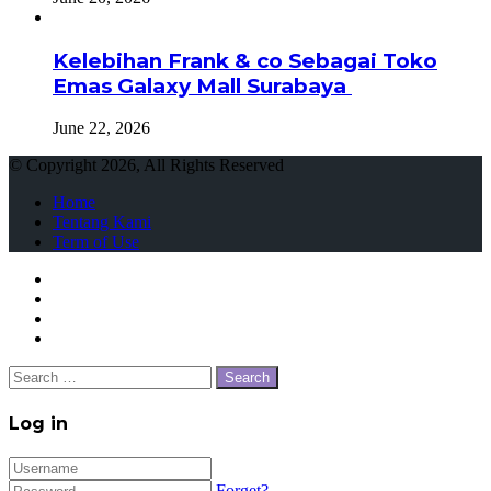
Kelebihan Frank & co Sebagai Toko
Emas Galaxy Mall Surabaya
June 22, 2026
© Copyright 2026, All Rights Reserved
Home
Tentang Kami
Term of Use
Close
Search
for:
Close
Log in
Forget?