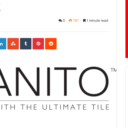
k
0
767
1 minute read
ogle+
LinkedIn
StumbleUpon
Tumblr
Pinterest
Reddit