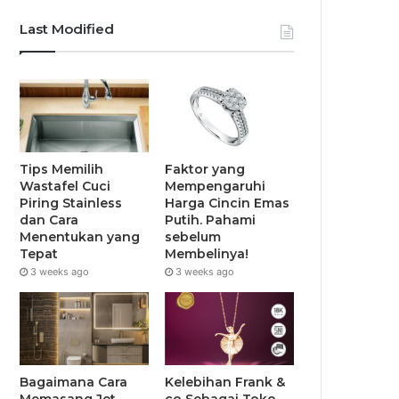
Last Modified
Tips Memilih
Faktor yang
Wastafel Cuci
Mempengaruhi
Piring Stainless
Harga Cincin Emas
dan Cara
Putih. Pahami
Menentukan yang
sebelum
Tepat
Membelinya!
3 weeks ago
3 weeks ago
Bagaimana Cara
Kelebihan Frank &
Memasang Jet
co Sebagai Toko