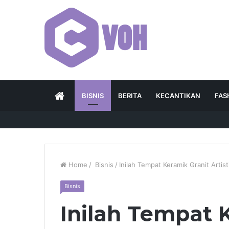
HOME
BISNIS
BERITA
KECANTIKAN
FAS
Home
/
Bisnis
/
Inilah Tempat Keramik Granit Artist
Bisnis
Inilah Tempat 