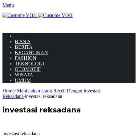
Menu
HOME
BISNIS
BERITA
KECANTIKAN
FASHION
TEKNOLOGI
OTOMOTIF
WISATA
UMUM
Home
/
Manfaatkan Uang Receh Dengan Investasi
Reksadana
/
investasi reksadana
investasi reksadana
investasi reksadana