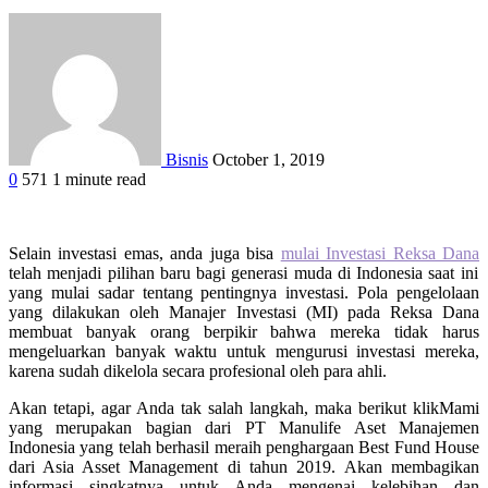
Bisnis
October 1, 2019
0
571
1 minute read
Facebook
Twitter
Google+
LinkedIn
StumbleUpon
Tumblr
Pinterest
Reddit
WhatsApp
Selain investasi emas, anda juga bisa
mulai Investasi Reksa Dana
telah menjadi pilihan baru bagi generasi muda di Indonesia saat ini
yang mulai sadar tentang pentingnya investasi. Pola pengelolaan
yang dilakukan oleh Manajer Investasi (MI) pada Reksa Dana
membuat banyak orang berpikir bahwa mereka tidak harus
mengeluarkan banyak waktu untuk mengurusi investasi mereka,
karena sudah dikelola secara profesional oleh para ahli.
Akan tetapi, agar Anda tak salah langkah, maka berikut klikMami
yang merupakan bagian dari PT Manulife Aset Manajemen
Indonesia yang telah berhasil meraih penghargaan Best Fund House
dari Asia Asset Management di tahun 2019.
Akan membagikan
informasi singkatnya untuk Anda mengenai kelebihan dan