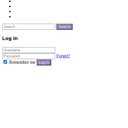
Facebook
Twitter
WhatsApp
Telegram
Close
Search
for:
Close
Log in
Forget?
Remember me
Log in