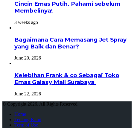
Cincin Emas Putih. Pahami sebelum
Membelinya!
3 weeks ago
Bagaimana Cara Memasang Jet Spray
yang Baik dan Benar?
June 20, 2026
Kelebihan Frank & co Sebagai Toko
Emas Galaxy Mall Surabaya
June 22, 2026
© Copyright 2026, All Rights Reserved
Home
Tentang Kami
Term of Use