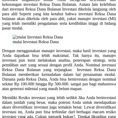
kekurangan investasi Reksa Dana Bulanan. Antara lain kelebihan
dari investasi Reksa Dana Bulanan Investasi dikelola langsung oleh
para ahli Seperti yang kita ketahui bahwa investasi Reksa Dana
bulanan akan dikelola oleh para ahli, yakni manajer investasi (MI)
yang telah memiliki pengalaman serta kredibilitas tinggi di bidang
pasar modal.
mulai Investasi Reksa Dana
Dengan menggunakan manajer investasi, maka hasil investasi yang
Anda dapatkan bisa lebih maksimal. Tak hanya itu, manajer
investasi pun turut melakukan analisa, penerapan strategi, serta
pemilihan aset yang sesuai dengan profil Anda.
Nominal investasi
Reksa Dana Bulanan yang terjangkau Investasi Reksa Dana
Bulanan memberikan kemudahan dalam hal penanaman modal.
Dimana pada Reksa Dana, Anda bisa berinvestasi dengan nominal
sekitar Rp 100.000 hingga Rp 500.000. sangat pas bagi mahasiswa
atau generasi milenial yang masih belum mapan.
Memiliki Resiko investasi yang lebih sedikit Jika Anda berinvestasi
dalam jumlah yang besar, maka potensi Anda untuk mendapatkan
akses diversifikasi investasi juga semakin besar. Lewat diversifikasi
investasi ini, Anda pun bisa terhindar dari berbagai macam resiko
investasi yang ada. Cukup menarik bukan?.
Tingkat likuiditas yang