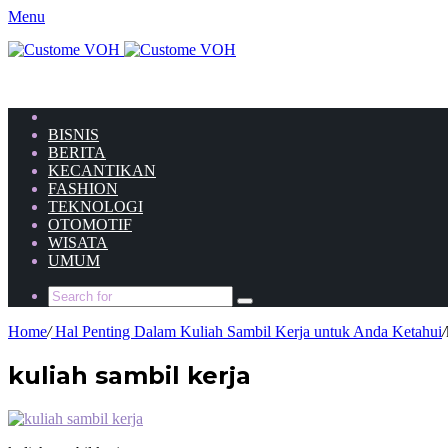
Menu
HOME
BISNIS
BERITA
KECANTIKAN
FASHION
TEKNOLOGI
OTOMOTIF
WISATA
UMUM
Home
/
Hal Penting Dalam Kuliah Sambil Kerja untuk Anda Ketahui
/
kuliah sambil kerja