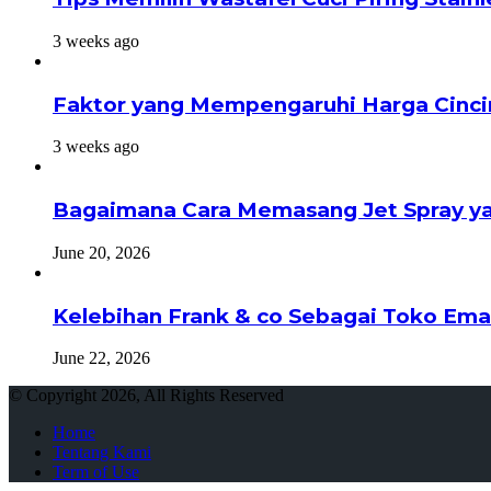
3 weeks ago
Faktor yang Mempengaruhi Harga Cinci
3 weeks ago
Bagaimana Cara Memasang Jet Spray ya
June 20, 2026
Kelebihan Frank & co Sebagai Toko Ema
June 22, 2026
© Copyright 2026, All Rights Reserved
Home
Tentang Kami
Term of Use