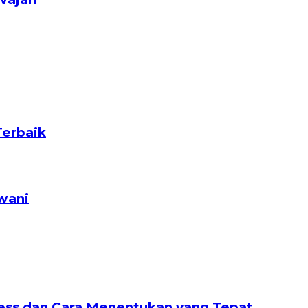
Terbaik
wani
nless dan Cara Menentukan yang Tepat