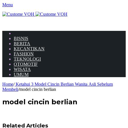
Menu
HOME
BISNIS
BERITA
KECANTIKAN
FASHION
TEKNOLOGI
OTOMOTIF
WISATA
UMUM
Home
/
Ketahui 3 Model Cincin Berlian Wanita Asli Sebelum
Membeli
/
model cincin berlian
model cincin berlian
Related Articles