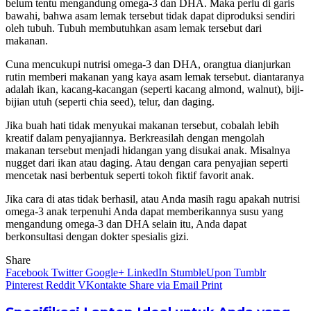
belum tentu mengandung omega-3 dan DHA. Maka perlu di garis
bawahi, bahwa asam lemak tersebut tidak dapat diproduksi sendiri
oleh tubuh. Tubuh membutuhkan asam lemak tersebut dari
makanan.
Cuna mencukupi nutrisi omega-3 dan DHA, orangtua dianjurkan
rutin memberi makanan yang kaya asam lemak tersebut. diantaranya
adalah ikan, kacang-kacangan (seperti kacang almond, walnut), biji-
bijian utuh (seperti chia seed), telur, dan daging.
Jika buah hati tidak menyukai makanan tersebut, cobalah lebih
kreatif dalam penyajiannya. Berkreasilah dengan mengolah
makanan tersebut menjadi hidangan yang disukai anak. Misalnya
nugget dari ikan atau daging. Atau dengan cara penyajian seperti
mencetak nasi berbentuk seperti tokoh fiktif favorit anak.
Jika cara di atas tidak berhasil, atau Anda masih ragu apakah nutrisi
omega-3 anak terpenuhi Anda dapat memberikannya susu yang
mengandung omega-3 dan DHA selain itu, Anda dapat
berkonsultasi dengan dokter spesialis gizi.
Share
Facebook
Twitter
Google+
LinkedIn
StumbleUpon
Tumblr
Pinterest
Reddit
VKontakte
Share via Email
Print