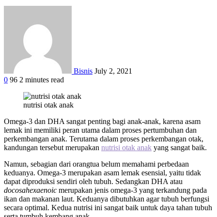
Bisnis
July 2, 2021
0
96
2 minutes read
Facebook
Twitter
Google+
LinkedIn
StumbleUpon
Tumblr
Pinterest
Reddit
WhatsApp
nutrisi otak anak
Omega-3 dan DHA sangat penting bagi anak-anak, karena asam
lemak ini memiliki peran utama dalam proses pertumbuhan dan
perkembangan anak. Terutama dalam proses perkembangan otak,
kandungan tersebut merupakan
nutrisi otak anak
yang sangat baik.
Namun, sebagian dari orangtua belum memahami perbedaan
keduanya. Omega-3 merupakan asam lemak esensial, yaitu tidak
dapat diproduksi sendiri oleh tubuh. Sedangkan DHA atau
docosahexaenoic
merupakan jenis omega-3 yang terkandung pada
ikan dan makanan laut. Keduanya dibutuhkan agar tubuh berfungsi
secara optimal. Kedua nutrisi ini sangat baik untuk daya tahan tubuh
serta tumbuh kembang anak.