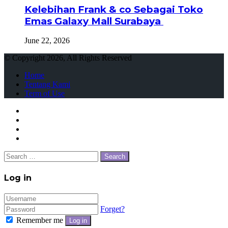
Kelebihan Frank & co Sebagai Toko
Emas Galaxy Mall Surabaya
June 22, 2026
© Copyright 2026, All Rights Reserved
Home
Tentang Kami
Term of Use
Facebook
Twitter
WhatsApp
Telegram
Close
Search
for:
Close
Log in
Forget?
Remember me
Log in