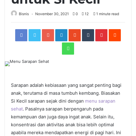
Bisnis
November 30, 2021
0
12
1 minute read
Facebook
Twitter
Google+
LinkedIn
StumbleUpon
Tumblr
Pinterest
Reddit
WhatsApp
Sarapan adalah kebiasaan yang sangat penting bagi
anak, terutama di masa tumbuh kembang. Biasakan
Si Kecil sarapan sejak dini dengan
menu sarapan
sehat
. Pasalnya sarapan berpengaruh pada
kemampuan dan juga daya ingat anak. Selain itu,
konsentrasi dan aktivitas anak bisa lebih optimal
apabila mereka mendapatkan energi di pagi hari. Ini