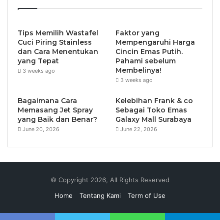
Tips Memilih Wastafel
Faktor yang
Cuci Piring Stainless
Mempengaruhi Harga
dan Cara Menentukan
Cincin Emas Putih.
yang Tepat
Pahami sebelum
Membelinya!
3 weeks ago
3 weeks ago
Bagaimana Cara
Kelebihan Frank & co
Memasang Jet Spray
Sebagai Toko Emas
yang Baik dan Benar?
Galaxy Mall Surabaya
June 20, 2026
June 22, 2026
© Copyright 2026, All Rights Reserved
Home
Tentang Kami
Term of Use