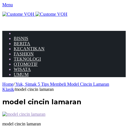
Menu
HOME
BISNIS
BERITA
KECANTIKAN
FASHION
TEKNOLOGI
OTOMOTIF
WISATA
UMUM
Home
/
Yuk, Simak 5 Tips Membeli Model Cincin Lamaran
Klasik
/
model cincin lamaran
model cincin lamaran
model cincin lamaran