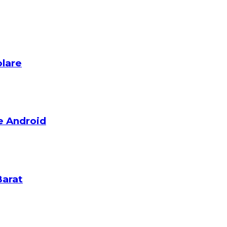
olare
e Android
Barat