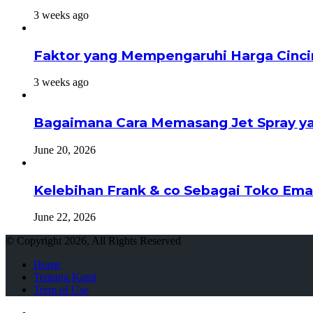
3 weeks ago
Faktor yang Mempengaruhi Harga Cinci
3 weeks ago
Bagaimana Cara Memasang Jet Spray ya
June 20, 2026
Kelebihan Frank & co Sebagai Toko Ema
June 22, 2026
© Copyright 2026, All Rights Reserved
Home
Tentang Kami
Term of Use
Close