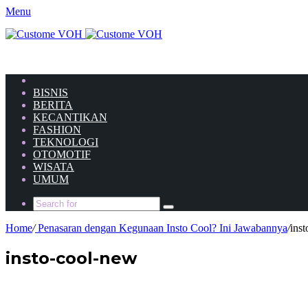
Menu
HOME
BISNIS
BERITA
KECANTIKAN
FASHION
TEKNOLOGI
OTOMOTIF
WISATA
UMUM
Home
/
Penasaran dengan Kegunaan Insto Cool? Ini Jawabannya
/
ins
insto-cool-new