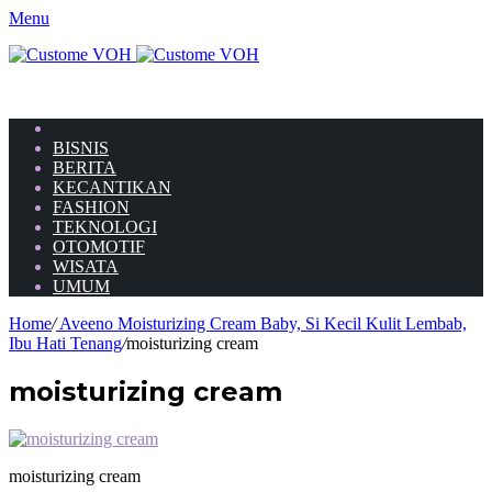
Menu
HOME
BISNIS
BERITA
KECANTIKAN
FASHION
TEKNOLOGI
OTOMOTIF
WISATA
UMUM
Home
/
Aveeno Moisturizing Cream Baby, Si Kecil Kulit Lembab,
Ibu Hati Tenang
/
moisturizing cream
moisturizing cream
moisturizing cream