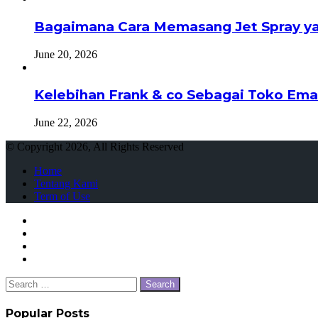
Bagaimana Cara Memasang Jet Spray ya
June 20, 2026
Kelebihan Frank & co Sebagai Toko Ema
June 22, 2026
© Copyright 2026, All Rights Reserved
Home
Tentang Kami
Term of Use
Facebook
Twitter
WhatsApp
Telegram
Close
Search
for:
Popular Posts