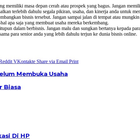
 yang memiliki masa depan cerah atau prospek yang bagus. Jangan memil
lkan terlebih dahulu segala pikiran, usaha, dan kinerja anda untuk me
 kembangkan bisnis tersebut. Jangan sampai jalan di tempat atau mung
al-hal apa saja yang membuat usaha mereka berkembang.
gitupun dalam berbisnis. Jangan malu dan sungkan bertanya kepada par
sama para senior anda yang lebih dahulu terjun ke dunia bisnis online.
Reddit
VKontakte
Share via Email
Print
ebelum Membuka Usaha
r Biasa
asi Di HP