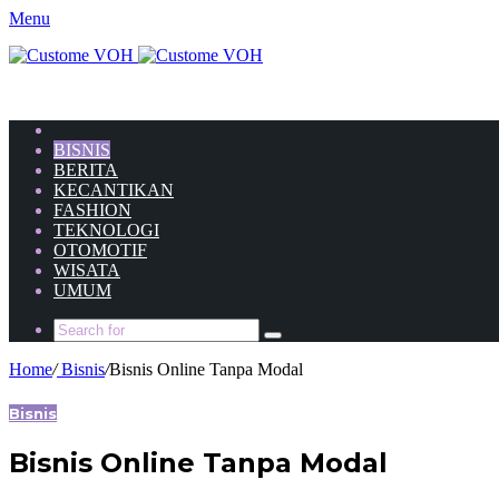
Menu
HOME
BISNIS
BERITA
KECANTIKAN
FASHION
TEKNOLOGI
OTOMOTIF
WISATA
UMUM
Home
/
Bisnis
/
Bisnis Online Tanpa Modal
Bisnis
Bisnis Online Tanpa Modal