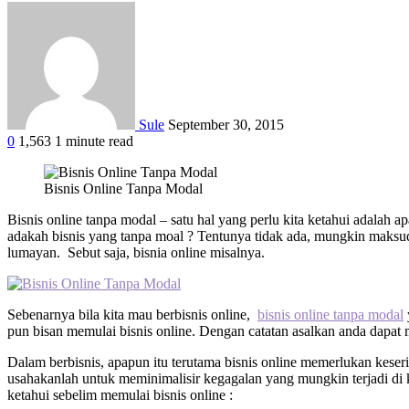
Sule
September 30, 2015
0
1,563
1 minute read
Facebook
Twitter
Google+
LinkedIn
StumbleUpon
Tumblr
Pinterest
Reddit
WhatsApp
Bisnis Online Tanpa Modal
Bisnis online tanpa modal – satu hal yang perlu kita ketahui adalah
adakah bisnis yang tanpa moal ? Tentunya tidak ada, mungkin maksu
lumayan. Sebut saja, bisnia online misalnya.
Sebenarnya bila kita mau berbisnis online,
bisnis online tanpa modal
pun bisan memulai bisnis online. Dengan catatan asalkan anda dapat
Dalam berbisnis, apapun itu terutama bisnis online memerlukan keser
usahakanlah untuk meminimalisir kegagalan yang mungkin terjadi di 
ketahui sebelim memulai bisnis online :