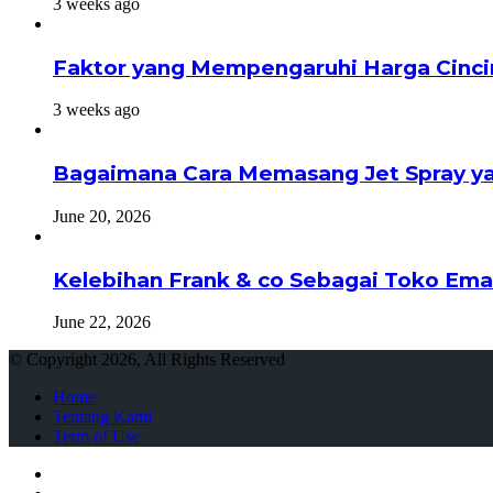
3 weeks ago
Faktor yang Mempengaruhi Harga Cinci
3 weeks ago
Bagaimana Cara Memasang Jet Spray ya
June 20, 2026
Kelebihan Frank & co Sebagai Toko Ema
June 22, 2026
© Copyright 2026, All Rights Reserved
Home
Tentang Kami
Term of Use
Close