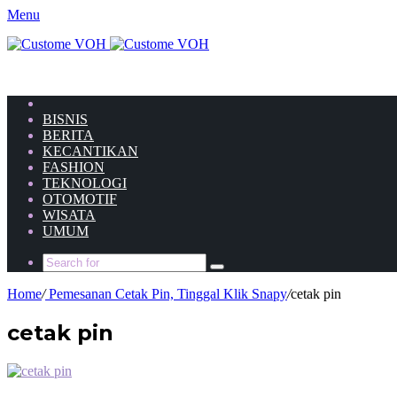
Menu
HOME
BISNIS
BERITA
KECANTIKAN
FASHION
TEKNOLOGI
OTOMOTIF
WISATA
UMUM
Home
/
Pemesanan Cetak Pin, Tinggal Klik Snapy
/
cetak pin
cetak pin