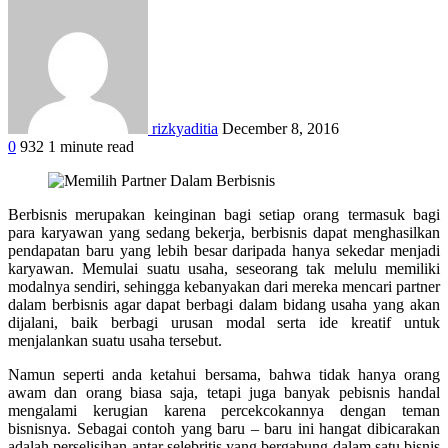
rizkyaditia
December 8, 2016
0
932
1 minute read
Facebook
Twitter
Google+
LinkedIn
StumbleUpon
Tumblr
Pinterest
Reddit
WhatsApp
Berbisnis merupakan keinginan bagi setiap orang termasuk bagi
para karyawan yang sedang bekerja, berbisnis dapat menghasilkan
pendapatan baru yang lebih besar daripada hanya sekedar menjadi
karyawan. Memulai suatu usaha, seseorang tak melulu memiliki
modalnya sendiri, sehingga kebanyakan dari mereka mencari partner
dalam berbisnis agar dapat berbagi dalam bidang usaha yang akan
dijalani, baik berbagi urusan modal serta ide kreatif untuk
menjalankan suatu usaha tersebut.
Namun seperti anda ketahui bersama, bahwa tidak hanya orang
awam dan orang biasa saja, tetapi juga banyak pebisnis handal
mengalami kerugian karena percekcokannya dengan teman
bisnisnya. Sebagai contoh yang baru – baru ini hangat dibicarakan
adalah perselisihan antar selebritis yang bergabung dalam satu bisnis