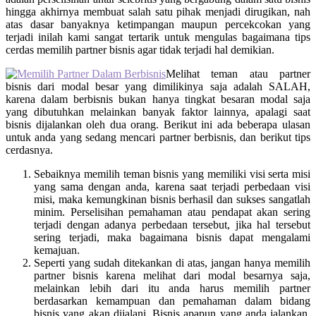
hingga akhirnya membuat salah satu pihak menjadi dirugikan, nah
atas dasar banyaknya ketimpangan maupun percekcokan yang
terjadi inilah kami sangat tertarik untuk mengulas bagaimana
tips
cerdas memilih partner bisnis
agar tidak terjadi hal demikian.
Melihat teman atau partner
bisnis dari modal besar yang dimilikinya saja adalah SALAH,
karena dalam berbisnis bukan hanya tingkat besaran modal saja
yang dibutuhkan melainkan banyak faktor lainnya, apalagi saat
bisnis dijalankan oleh dua orang. Berikut ini ada beberapa ulasan
untuk anda yang sedang mencari partner berbisnis, dan berikut tips
cerdasnya.
Sebaiknya memilih teman bisnis yang memiliki visi serta misi
yang sama dengan anda, karena saat terjadi perbedaan visi
misi, maka kemungkinan bisnis berhasil dan sukses sangatlah
minim. Perselisihan pemahaman atau pendapat akan sering
terjadi dengan adanya perbedaan tersebut, jika hal tersebut
sering terjadi, maka bagaimana bisnis dapat mengalami
kemajuan.
Seperti yang sudah ditekankan di atas, jangan hanya memilih
partner bisnis karena melihat dari modal besarnya saja,
melainkan lebih dari itu anda harus memilih partner
berdasarkan kemampuan dan pemahaman dalam bidang
bisnis yang akan dijalani. Bisnis apapun yang anda jalankan,