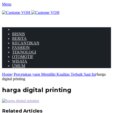
Menu
HOME
BISNIS
BERITA
KECANTIKAN
FASHION
TEKNOLOGI
OTOMOTIF
WISATA
UMUM
Home
/
Percetakan yang Memiliki Kualitas Terbaik Saat Ini
/
harga
digital printing
harga digital printing
Related Articles