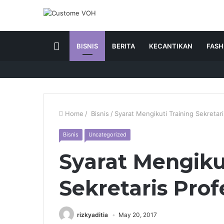
HOME
BISNIS
BERITA
KECANTIKAN
FASH
Home
/
Bisnis
/
Syarat Mengikuti Training Sekretari
Bisnis
Uncategorized
Syarat Mengiku
Sekretaris Prof
rizkyaditia
May 20, 2017