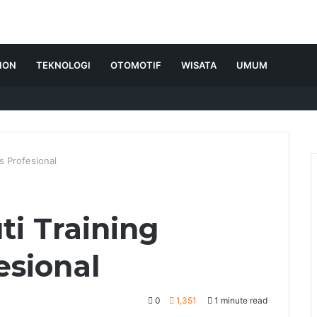
ION
TEKNOLOGI
OTOMOTIF
WISATA
UMUM
s Profesional
ti Training
esional
0
1,351
1 minute read