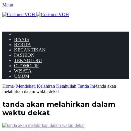
Menu
HOME
BISNIS
BERITA
KECANTIKAN
FASHION
TEKNOLOGI
OTOMOTIF
WISATA
UMUM
Home
/
Mendekati Kelahiran Ketahuilah Tanda Ini
/
tanda akan
melahirkan dalam waktu dekat
tanda akan melahirkan dalam
waktu dekat